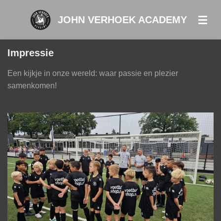
Ga
JOHN VERHOEK
ACADEMY
direct
naar
de
Impressie
hoofdinhoud
Een kijkje in onze wereld: waar passie en plezier
samenkomen!